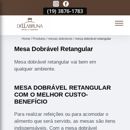
3
(19)
3876-1783
(19)
3876-1783
(19)
3876-1783
(
Home
Produtos
mesas dobráveis
mesa dobrável retangular
Mesa Dobrável Retangular
Mesa dobrável retangular vai bem em
qualquer ambiente.
MESA DOBRÁVEL RETANGULAR
COM O MELHOR CUSTO-
BENEFÍCIO
Para realizar refeições ou para acomodar o
alimento que será servido, as mesas são itens
indispensáveis. Com a mesa dobrável