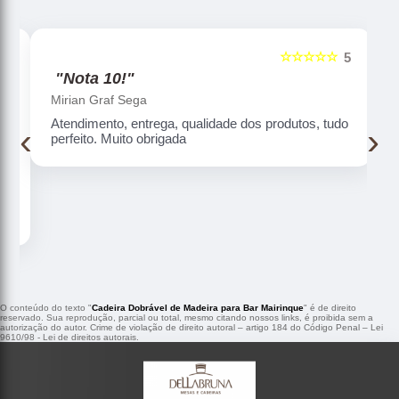
☆☆☆☆☆
5
5
"Nota 10!"
Mirian Graf Sega
Atendimento, entrega, qualidade dos produtos, tudo
‹
›
perfeito. Muito obrigada
O conteúdo do texto "
Cadeira Dobrável de Madeira para Bar Mairinque
" é de direito
reservado. Sua reprodução, parcial ou total, mesmo citando nossos links, é proibida sem a
autorização do autor. Crime de violação de direito autoral – artigo 184 do Código Penal –
Lei
9610/98 - Lei de direitos autorais
.