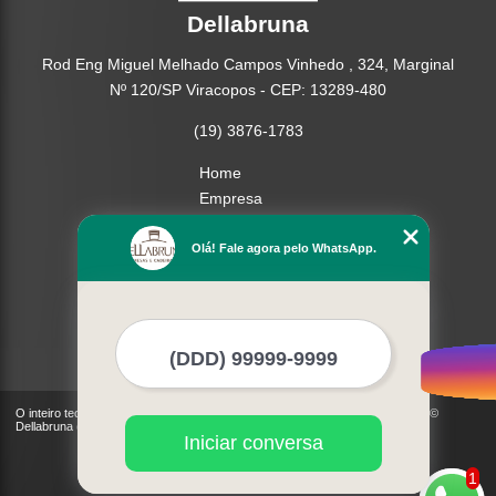
Dellabruna
Rod Eng Miguel Melhado Campos Vinhedo , 324, Marginal
Nº 120/SP Viracopos - CEP: 13289-480
(19) 3876-1783
Home
Empresa
Missão
Produtos
Olá! Fale agora pelo WhatsApp.
Contato
Mapa do site
Mais Serviços
O inteiro teor deste site está sujeito à proteção de direitos autorais. Copyright©
Dellabruna (Lei 9610 de 19/02/1998)
Iniciar conversa
1