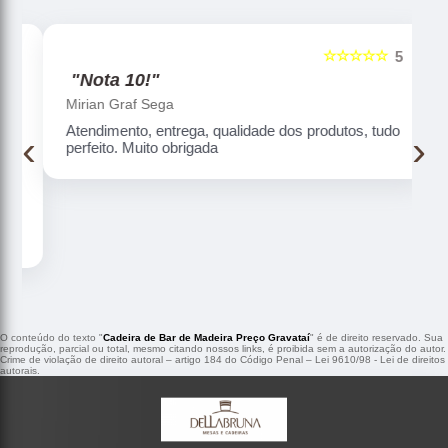
☆☆☆☆☆
5
5
"Nota 10!"
Mirian Graf Sega
Atendimento, entrega, qualidade dos produtos, tudo
‹
›
perfeito. Muito obrigada
O conteúdo do texto "
Cadeira de Bar de Madeira Preço Gravataí
" é de direito reservado. Sua
reprodução, parcial ou total, mesmo citando nossos links, é proibida sem a autorização do autor.
Crime de violação de direito autoral – artigo 184 do Código Penal –
Lei 9610/98 - Lei de direitos
autorais
.