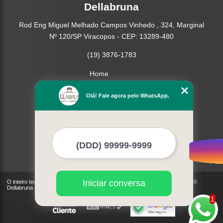
Dellabruna
Rod Eng Miguel Melhado Campos Vinhedo , 324, Marginal
Nº 120/SP Viracopos - CEP: 13289-480
(19) 3876-1783
Home
Empresa
Olá! Fale agora pelo WhatsApp.
Missão
Produtos
Contato
Mapa do site
Mais Serviços
Iniciar conversa
O inteiro teor deste site está sujeito à proteção de direitos autorais. Copyright©
Dellabruna (Lei 9610 de 19/02/1998)
1