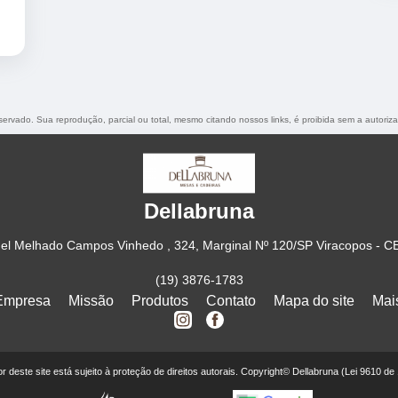
reservado. Sua reprodução, parcial ou total, mesmo citando nossos links, é proibida sem a autoriz
Dellabruna
el Melhado Campos Vinhedo , 324, Marginal Nº 120/SP Viracopos - C
(19) 3876-1783
Empresa
Missão
Produtos
Contato
Mapa do site
Mai
eor deste site está sujeito à proteção de direitos autorais. Copyright© Dellabruna (Lei 9610 de