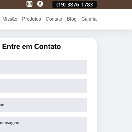
1783
(19)
3876-1783
(19)
3876-1783
(19)
3876-178
Missão
Produtos
Contato
Blog
Galeria
Entre em Contato