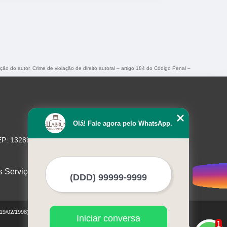
ação do autor. Crime de violação de direito autoral – artigo 184 do Código Penal –
Olá! Fale agora pelo WhatsApp.
EP: 13289-480
s Serviços
 19/02/1998)
Iniciar conversa
1