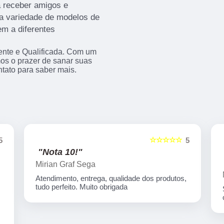
a receber amigos e
la variedade de modelos de
m a diferentes
ente e Qualificada. Com um
os o prazer de sanar suas
ntato para saber mais.
☆
☆☆☆☆☆
5
5
"Tive uma experiencia
maravilhosa!!"
Marcos Vinicius Silva
os,
Super recomendo a qualidade e serviços
ótimos!