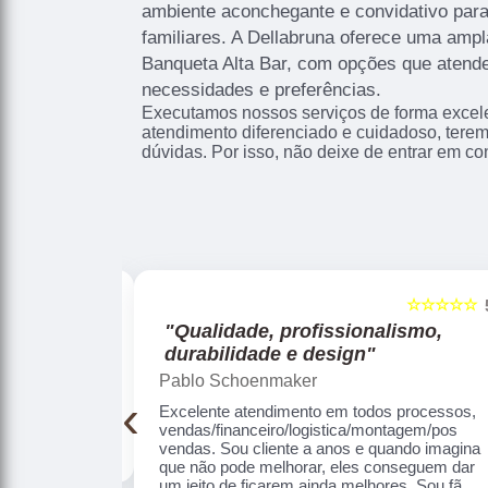
ambiente aconchegante e convidativo par
familiares. A Dellabruna oferece uma amp
Banqueta Alta Bar, com opções que atende
necessidades e preferências.
Executamos nossos serviços de forma excel
atendimento diferenciado e cuidadoso, terem
dúvidas. Por isso, não deixe de entrar em co
☆☆☆☆☆
☆☆☆☆
5
lismo,
"Nota 10!"
Mirian Graf Sega
Atendimento, entrega, qualidade dos produt
‹
tudo perfeito. Muito obrigada
s processos,
ntagem/pos
uando imagina que
uem dar um jeito
 fã, recomendo