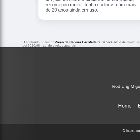
 de 20 anos ainda
O conteúdo do texto "
Preço de Cadeira Bar Madeira São Paulo
" é de direito 
Lei 9610/98 - Lei de direitos autorais
.
Rod Eng Migu
Home
O inteiro t