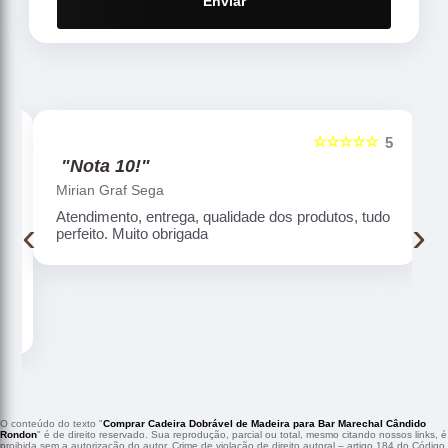
Enviar
☆☆☆☆☆
5
5
"Nota 10!"
Mirian Graf Sega
Atendimento, entrega, qualidade dos produtos, tudo
‹
›
perfeito. Muito obrigada
O conteúdo do texto "
Comprar Cadeira Dobrável de Madeira para Bar Marechal Cândido
Rondon
" é de direito reservado. Sua reprodução, parcial ou total, mesmo citando nossos links, é
proibida sem a autorização do autor. Crime de violação de direito autoral – artigo 184 do Código