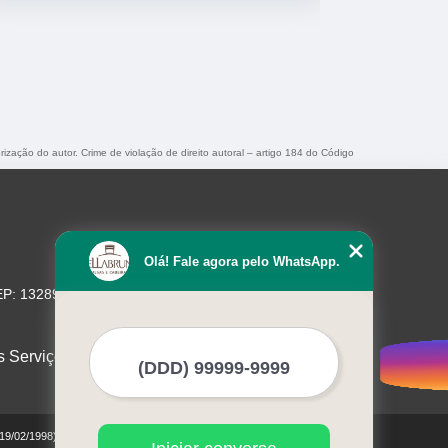
rização do autor. Crime de violação de direito autoral – artigo 184 do Código
Olá! Fale agora pelo WhatsApp.
EP: 13289-480
s Serviços
 19/02/1998)