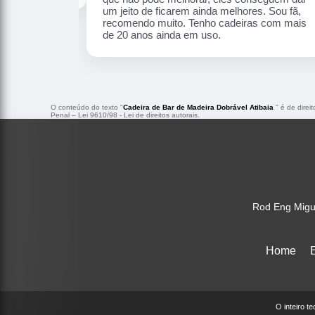
ã, recomendo
e 20 anos ainda
O conteúdo do texto "
Cadeira de Bar de Madeira Dobrável Atibaia
" é de direi
Penal –
Lei 9610/98 - Lei de direitos autorais
.
Rod Eng Migu
Home
O inteiro t