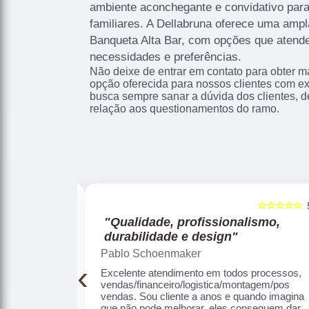
ambiente aconchegante e convidativo par
familiares. A Dellabruna oferece uma amp
Banqueta Alta Bar, com opções que atende
necessidades e preferências.
Não deixe de entrar em contato para obter m
opção oferecida para nossos clientes com e
busca sempre sanar a dúvida dos clientes,
relação aos questionamentos do ramo.
☆☆☆☆☆
☆☆☆☆☆
5
smo,
"Nota 10!"
Mirian Graf Sega
Atendimento, entrega, qualidade dos produtos,
‹
tudo perfeito. Muito obrigada
rocessos,
gem/pos
do imagina que
 dar um jeito