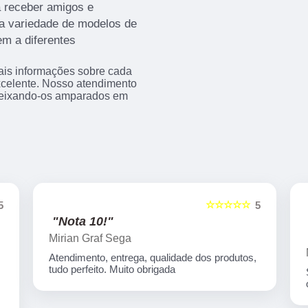
a receber amigos e
la variedade de modelos de
m a diferentes
ais informações sobre cada
xcelente. Nosso atendimento
 deixando-os amparados em
☆☆☆☆☆
5
5
"Tive uma experiencia
maravilhosa!!"
Marcos Vinicius Silva
Super recomendo a qualidade e serviços
ótimos!