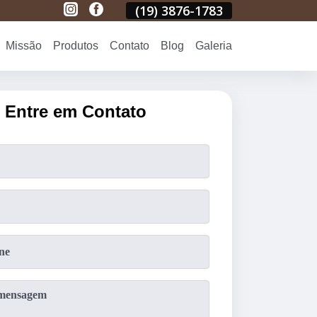
1783
(19)
3876-1783
(19)
3876-1783
(19)
3876-178
Missão
Produtos
Contato
Blog
Galeria
Entre em Contato