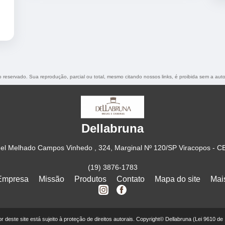
to reservado. Sua reprodução, parcial ou total, mesmo citando nossos links, é proibida sem a auto
Dellabruna
el Melhado Campos Vinhedo , 324, Marginal Nº 120/SP Viracopos - C
(19) 3876-1783
Empresa
Missão
Produtos
Contato
Mapa do site
Mai
eor deste site está sujeito à proteção de direitos autorais. Copyright© Dellabruna (Lei 9610 de