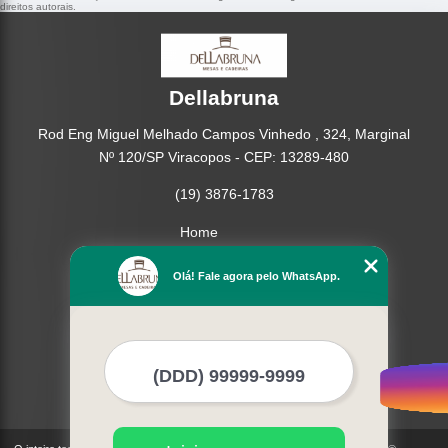
direitos autorais
.
Dellabruna
Rod Eng Miguel Melhado Campos Vinhedo , 324, Marginal
Nº 120/SP Viracopos - CEP: 13289-480
(19) 3876-1783
Home
Empresa
Olá! Fale agora pelo WhatsApp.
Missão
Produtos
Contato
Mapa do site
Mais Serviços