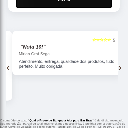
☆☆☆☆☆
5
5
"Nota 10!"
Mirian Graf Sega
Atendimento, entrega, qualidade dos produtos, tudo
‹
›
perfeito. Muito obrigada
O conteúdo do texto "
Qual o Preço de Banqueta Alta para Bar Brás
" é de direito reservado.
Sua reprodução, parcial ou total, mesmo citando nossos links, é proibida sem a autorização do
autor. Crime de violação de direito autoral – artigo 184 do Código Penal –
Lei 9610/98 - Lei de