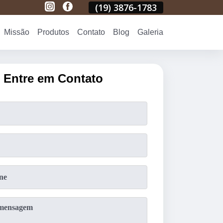
1783
(19)
3876-1783
(19)
3876-1783
(19)
3876-178
Missão
Produtos
Contato
Blog
Galeria
Entre em Contato