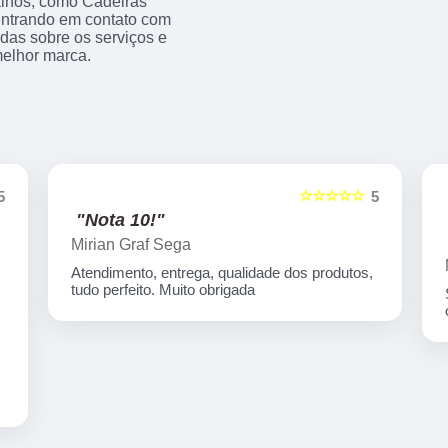
balhos, como Cadeiras
entrando em contato com
das sobre os serviços e
melhor marca.
☆☆☆☆☆
5
5
"Tive uma experiencia
maravilhosa!!"
Marcos Vinicius Silva
Super recomendo a qualidade e serviços
ótimos!