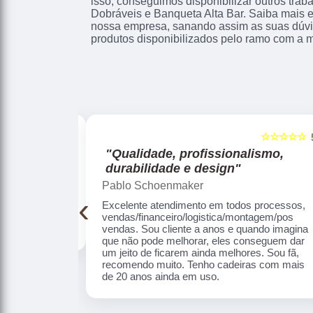
isso, conseguimos disponibilizar outros tra
Dobráveis e Banqueta Alta Bar. Saiba mais 
nossa empresa, sanando assim as suas dúvi
produtos disponibilizados pelo ramo com a 
☆☆☆☆☆
☆☆☆☆☆
5
smo,
"Nota 10!"
Mirian Graf Sega
Atendimento, entrega, qualidade dos produtos,
‹
tudo perfeito. Muito obrigada
rocessos,
gem/pos
do imagina que
 dar um jeito
ã, recomendo
e 20 anos ainda