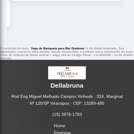
O conteúdo do texto "
Jogo de Banqueta para Bar Diadema
" é de direito reservado. Sua
reprodução, parcial ou total, mesmo citando nossos links, é proibida sem a autorização do autor.
Crime de violação de direito autoral – artigo 184 do Código Penal –
Lei 9610/98 - Lei de direitos
autorais
.
Dellabruna
Rod Eng Miguel Melhado Campos Vinhedo , 324, Marginal
Nº 120/SP Viracopos - CEP: 13289-480
(19) 3876-1783
Home
Empresa