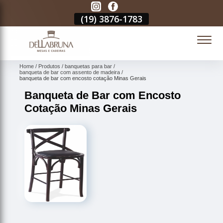
3
(19)
3876-1783
(19)
3876-1783
(19)
3876-1783
(
Home
Produtos
banquetas para bar
banqueta de bar com assento de madeira
banqueta de bar com encosto cotação Minas Gerais
Banqueta de Bar com Encosto
Cotação Minas Gerais