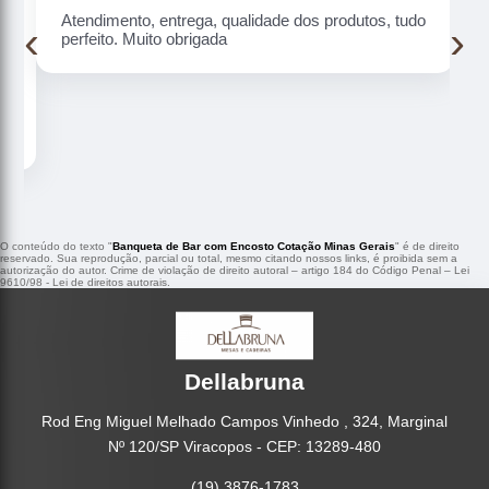
Atendimento, entrega, qualidade dos produtos, tudo
‹
›
perfeito. Muito obrigada
O conteúdo do texto "
Banqueta de Bar com Encosto Cotação Minas Gerais
" é de direito
reservado. Sua reprodução, parcial ou total, mesmo citando nossos links, é proibida sem a
autorização do autor. Crime de violação de direito autoral – artigo 184 do Código Penal –
Lei
9610/98 - Lei de direitos autorais
.
Dellabruna
Rod Eng Miguel Melhado Campos Vinhedo , 324, Marginal
Nº 120/SP Viracopos - CEP: 13289-480
(19) 3876-1783