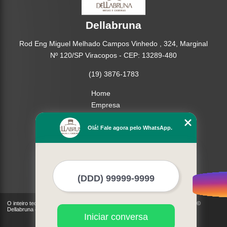
Dellabruna
Rod Eng Miguel Melhado Campos Vinhedo , 324, Marginal
Nº 120/SP Viracopos - CEP: 13289-480
(19) 3876-1783
Home
Empresa
Missão
Produtos
Olá! Fale agora pelo WhatsApp.
Contato
Mapa do site
Mais Serviços
O inteiro teor deste site está sujeito à proteção de direitos autorais. Copyright©
Dellabruna (Lei 9610 de 19/02/1998)
Iniciar conversa