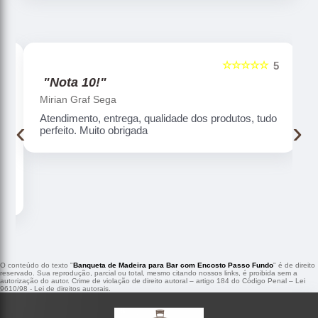
☆☆☆☆☆
5
5
"Nota 10!"
Mirian Graf Sega
Atendimento, entrega, qualidade dos produtos, tudo
‹
›
perfeito. Muito obrigada
O conteúdo do texto "
Banqueta de Madeira para Bar com Encosto Passo Fundo
" é de direito
reservado. Sua reprodução, parcial ou total, mesmo citando nossos links, é proibida sem a
autorização do autor. Crime de violação de direito autoral – artigo 184 do Código Penal –
Lei
9610/98 - Lei de direitos autorais
.