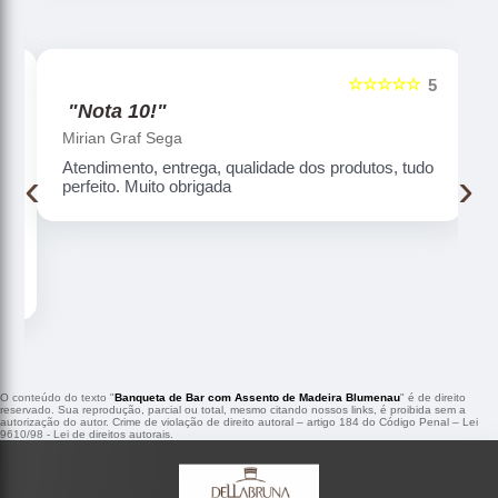
☆☆☆☆☆
5
5
"Nota 10!"
Mirian Graf Sega
Atendimento, entrega, qualidade dos produtos, tudo
‹
›
perfeito. Muito obrigada
O conteúdo do texto "
Banqueta de Bar com Assento de Madeira Blumenau
" é de direito
reservado. Sua reprodução, parcial ou total, mesmo citando nossos links, é proibida sem a
autorização do autor. Crime de violação de direito autoral – artigo 184 do Código Penal –
Lei
9610/98 - Lei de direitos autorais
.