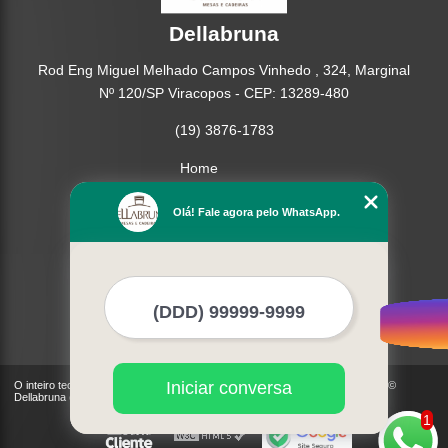
Dellabruna
Rod Eng Miguel Melhado Campos Vinhedo , 324, Marginal
Nº 120/SP Viracopos - CEP: 13289-480
(19) 3876-1783
Home
Empresa
Olá! Fale agora pelo WhatsApp.
Missão
Produtos
Contato
Mapa do site
Mais Serviços
Iniciar conversa
O inteiro teor deste site está sujeito à proteção de direitos autorais. Copyright©
Dellabruna (Lei 9610 de 19/02/1998)
1