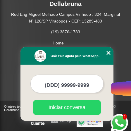
Dellabruna
Rod Eng Miguel Melhado Campos Vinhedo , 324, Marginal
Nº 120/SP Viracopos - CEP: 13289-480
(19) 3876-1783
Home
Empresa
Olá! Fale agora pelo WhatsApp.
Missão
Produtos
Contato
Mapa do site
Mais Serviços
Iniciar conversa
O inteiro teor deste site está sujeito à proteção de direitos autorais. Copyright©
Dellabruna (Lei 9610 de 19/02/1998)
1