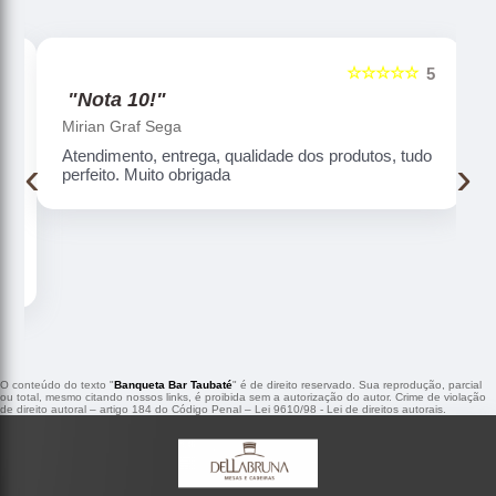
☆☆☆☆☆
5
5
"Nota 10!"
Mirian Graf Sega
Atendimento, entrega, qualidade dos produtos, tudo
‹
›
perfeito. Muito obrigada
O conteúdo do texto "
Banqueta Bar Taubaté
" é de direito reservado. Sua reprodução, parcial
ou total, mesmo citando nossos links, é proibida sem a autorização do autor. Crime de violação
de direito autoral – artigo 184 do Código Penal –
Lei 9610/98 - Lei de direitos autorais
.