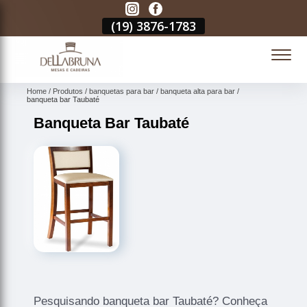
3
(19)
3876-1783
(19)
3876-1783
(19)
3876-1783
(
Home
Produtos
banquetas para bar
banqueta alta para bar
banqueta bar Taubaté
Banqueta Bar Taubaté
Pesquisando banqueta bar Taubaté? Conheça